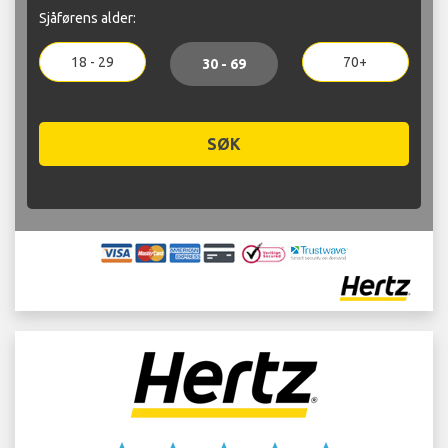
Sjåførens alder:
18 - 29
70+
30 - 69
SØK