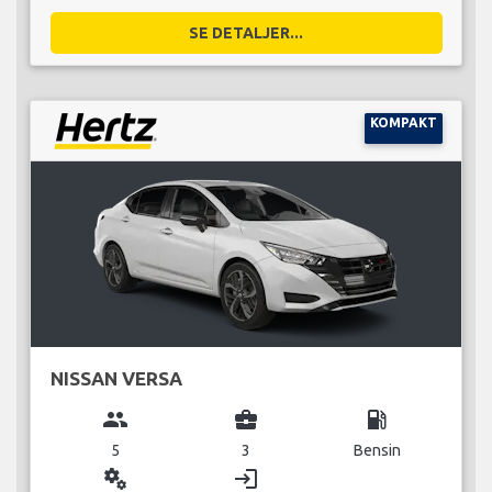
SE DETALJER...
KOMPAKT
NISSAN VERSA
group
business_center
local_gas_station
5
3
Bensin
miscellaneous_services
login