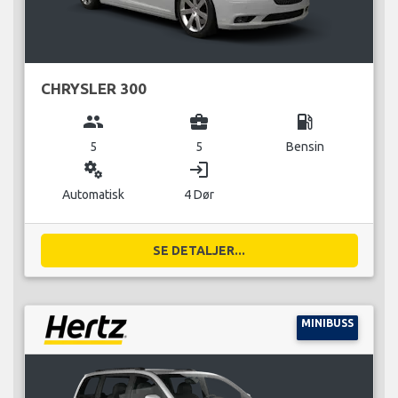
CHRYSLER 300
group
business_center
local_gas_station
5
5
Bensin
miscellaneous_services
login
Automatisk
4 Dør
SE DETALJER...
MINIBUSS