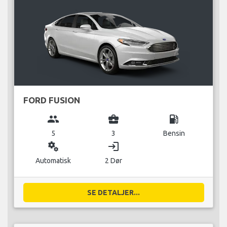
FORD FUSION
group
business_center
local_gas_station
5
3
Bensin
miscellaneous_services
login
Automatisk
2 Dør
SE DETALJER...