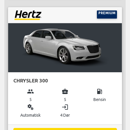
PREMIUM
CHRYSLER 300
group
business_center
local_gas_station
5
5
Bensin
miscellaneous_services
login
Automatisk
4 Dør