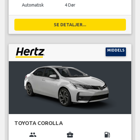
Automatisk
4 Dør
SE DETALJER...
MIDDELS
TOYOTA COROLLA
group
business_center
local_gas_station