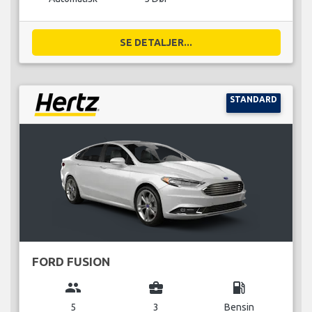
SE DETALJER...
STANDARD
FORD FUSION
group
business_center
local_gas_station
5
3
Bensin