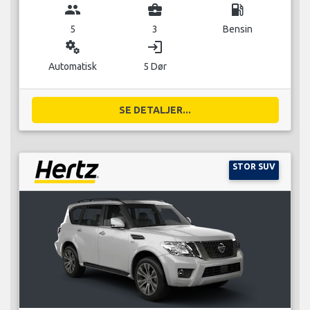
group
business_center
local_gas_station
5
3
Bensin
miscellaneous_services
login
Automatisk
5 Dør
SE DETALJER...
STOR SUV