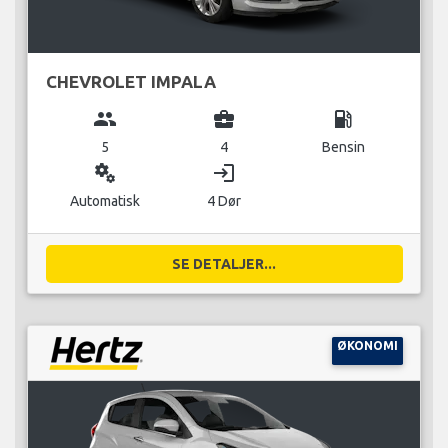
CHEVROLET IMPALA
group
business_center
local_gas_station
5
4
Bensin
miscellaneous_services
login
Automatisk
4 Dør
SE DETALJER...
ØKONOMI