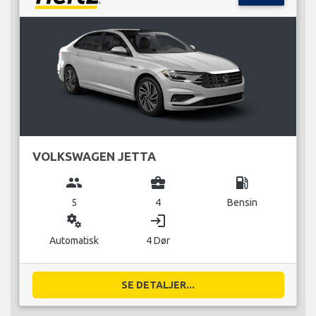
VOLKSWAGEN JETTA
group
business_center
local_gas_station
5
4
Bensin
miscellaneous_services
login
Automatisk
4 Dør
SE DETALJER...