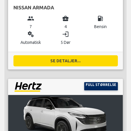
NISSAN ARMADA
group
business_center
local_gas_station
7
4
Bensin
miscellaneous_services
login
Automatisk
5 Dør
SE DETALJER...
FULL STØRRELSE