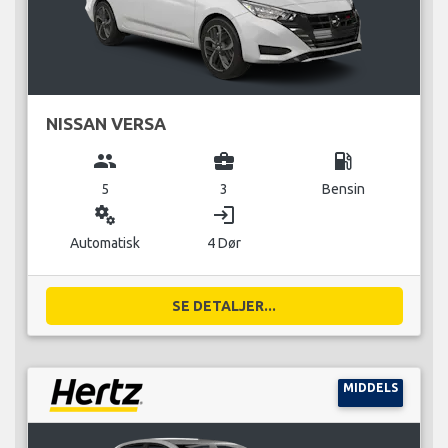
NISSAN VERSA
group
business_center
local_gas_station
5
3
Bensin
miscellaneous_services
login
Automatisk
4 Dør
SE DETALJER...
MIDDELS