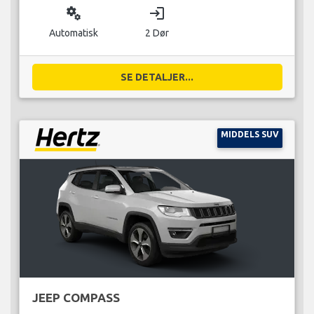
miscellaneous_services
login
Automatisk
2 Dør
SE DETALJER...
MIDDELS SUV
JEEP COMPASS