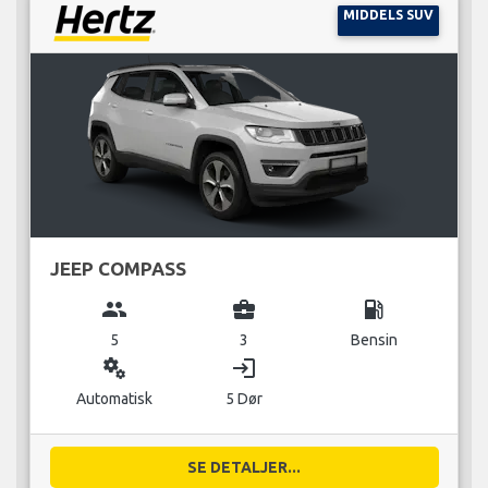
MIDDELS SUV
JEEP COMPASS
group
business_center
local_gas_station
5
3
Bensin
miscellaneous_services
login
Automatisk
5 Dør
SE DETALJER...