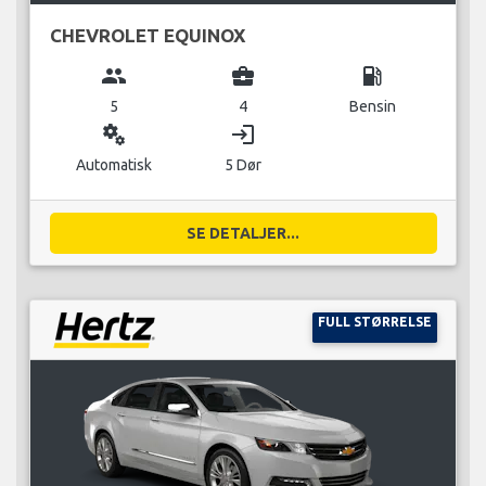
CHEVROLET EQUINOX
group
business_center
local_gas_station
5
4
Bensin
miscellaneous_services
login
Automatisk
5 Dør
SE DETALJER...
FULL STØRRELSE