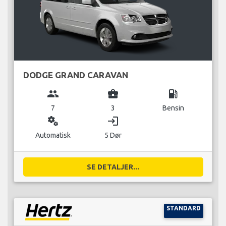
DODGE GRAND CARAVAN
group
business_center
local_gas_station
7
3
Bensin
miscellaneous_services
login
Automatisk
5 Dør
SE DETALJER...
STANDARD