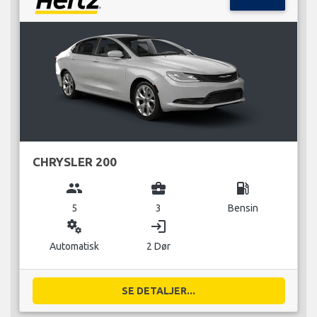
CHRYSLER 200
group
business_center
local_gas_station
5
3
Bensin
miscellaneous_services
login
Automatisk
2 Dør
SE DETALJER...