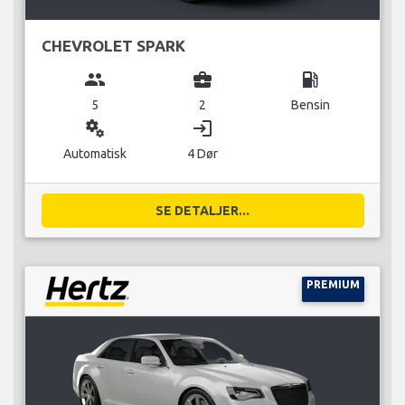
CHEVROLET SPARK
group
business_center
local_gas_station
5
2
Bensin
miscellaneous_services
login
Automatisk
4 Dør
SE DETALJER...
PREMIUM