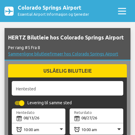
Colorado Springs Airport
Essential Airport Informasjon og tjenester
HERTZ Bilutleie hos Colorado Springs Airport
Per rang #5 Fra 8
Sammenligne bilutleiefirmaer hos Colorado Springs Airport
USLÅELIG BILUTLEIE
Hentested
Levering til samme sted
Hentedato
Returdato