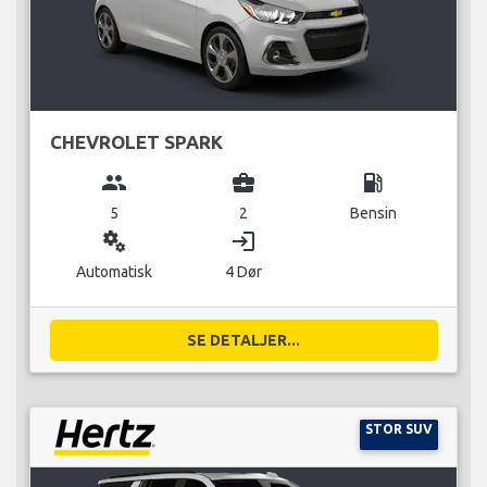
CHEVROLET SPARK
group
business_center
local_gas_station
5
2
Bensin
miscellaneous_services
login
Automatisk
4 Dør
SE DETALJER...
STOR SUV