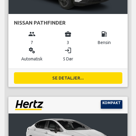
NISSAN PATHFINDER
group
business_center
local_gas_station
7
3
Bensin
miscellaneous_services
login
Automatisk
5 Dør
SE DETALJER...
KOMPAKT