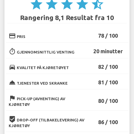
star
star
star
star
star_half
Rangering 8,1 Resultat fra 10
credit_card
78 / 100
PRIS
timer
20 minutter
GJENNOMSNITTLIG VENTING
directions_car
82 / 100
KVALITET PÅ KJØRETØYET
room_service
81 / 100
TJENESTER VED SKRANKE
flag
PICK-UP (AVHENTING) AV
80 / 100
KJØRETØY
beenhere
DROP-OFF (TILBAKELEVERING) AV
86 / 100
KJØRETØY