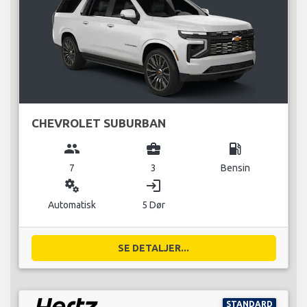
CHEVROLET SUBURBAN
group
business_center
local_gas_station
7
3
Bensin
miscellaneous_services
login
Automatisk
5 Dør
SE DETALJER...
STANDARD