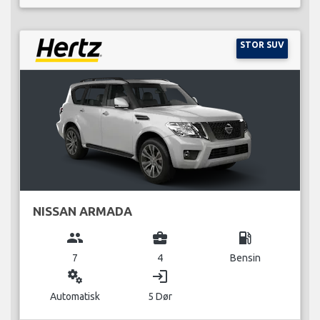
STOR SUV
NISSAN ARMADA
group
business_center
local_gas_station
7
4
Bensin
miscellaneous_services
login
Automatisk
5 Dør