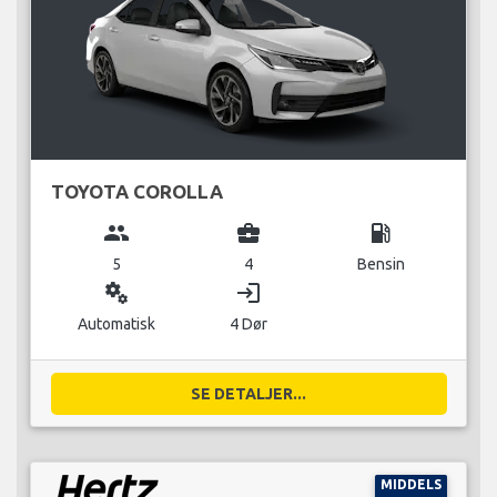
TOYOTA COROLLA
group
business_center
local_gas_station
5
4
Bensin
miscellaneous_services
login
Automatisk
4 Dør
SE DETALJER...
MIDDELS