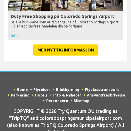
Duty Free Shopping på Colorado Springs Airport
Se alle butikkene som er tilgjengelige på Colorado Springs Airport
– planlegg taxfree-handelen din på forhånd
Se...
MER NYTTIG INFORMASJON
Home
Flyreiser
Biluthyrning
Flyplasstransport
Parkering
Hotels
Info & Nyheter
Ansvarsfraskrivelse
Personvern
Sitemap
COPYRIGHT © 2026 Try Quantum OU trading as
"TripTQ" and coloradospringsmunicipalairport.com
(also known as TripTQ Colorado Springs Airport) / All